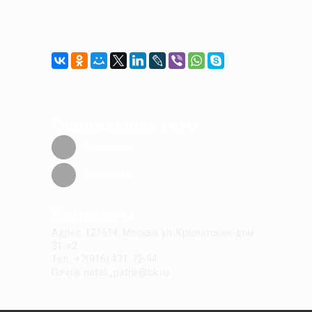
Социальные сети
Facebook
Вконтакте
Контакты
Адрес: 121614, Москва, ул. Крылатская, дом
31, к2
Тел.: +7(916) 471-72-94
Почта: natali_patrik@bk.ru