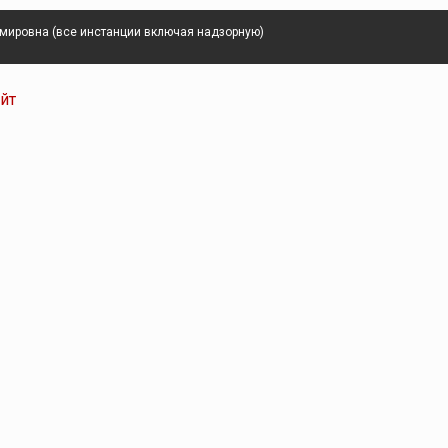
имировна (все инстанции включая надзорную)
айт