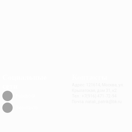
Социальные
Контакты
сети
Адрес: 121614, Москва, ул.
Крылатская, дом 31, к2
Facebook
Тел.: +7(916) 471-72-94
Почта: natali_patrik@bk.ru
Вконтакте