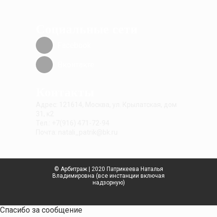
Социальные сети
Facebook
Вконтакте
Контакты
Адрес: 121614, Москва, ул. Крылатская, дом
31, к2
Тел.: +7(916) 471-72-94
Почта: natali_patrik@bk.ru
© Арбитраж | 2020 Патрикеева Наталья
Владимировна (все инстанции включая
надзорную)
Спасибо за сообщение