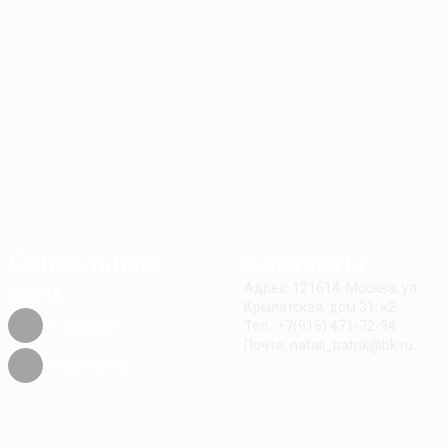
Социальные
Контакты
сети
Адрес: 121614, Москва, ул.
Крылатская, дом 31, к2
Facebook
Тел.: +7(916) 471-72-94
Почта: natali_patrik@bk.ru
Вконтакте