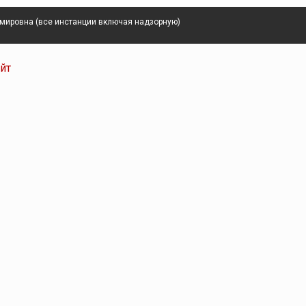
имировна (все инстанции включая надзорную)
айт