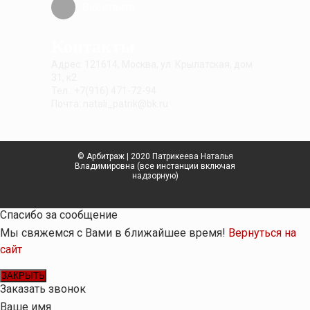
Вконтакте
Контакты
Адрес: 121614, Москва, ул. Крылатская, дом
31, к2
Тел.: +7(916) 471-72-94
Почта: natali_patrik@bk.ru
© Арбитраж | 2020 Патрикеева Наталья
Владимировна (все инстанции включая
надзорную)
Спасибо за сообщение
Мы свяжемся с Вами в ближайшее время!
Вернуться на
сайт
ЗАКРЫТЬ
Заказать звонок
Ваше имя