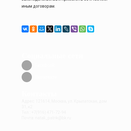
иным договорам.
Социальные сети
Facebook
Вконтакте
Контакты
Адрес: 121614, Москва, ул. Крылатская, дом
31, к2
Тел.: +7(916) 471-72-94
Почта: natali_patrik@bk.ru