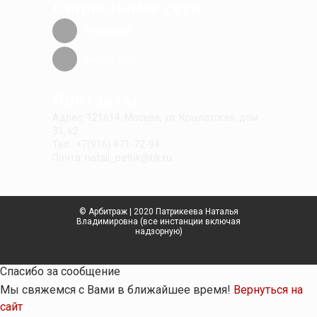
Социальные сети
Facebook
Вконтакте
Контакты
Адрес: 121614, Москва, ул. Крылатская, дом
31, к2
Тел.: +7(916) 471-72-94
Почта: natali_patrik@bk.ru
© Арбитраж | 2020 Патрикеева Наталья
Владимировна (все инстанции включая
надзорную)
Спасибо за сообщение
Мы свяжемся с Вами в ближайшее время!
Вернуться на
сайт