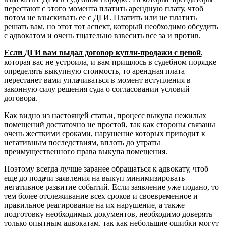
перестают с этого момента платить арендную плату, чтоб
потом не взыскивать ее с ДГИ. Платить или не платить
решать вам, но этот тот аспект, который необходимо обсудить
с адвокатом и очень тщательно взвесить все за и против.
Если ДГИ вам выдал договор купли-продажи с ценой
,
которая вас не устроила, и вам пришлось в судебном порядке
определять выкупную стоимость, то арендная плата
перестанет вами уплачиваться в момент вступления в
законную силу решения суда о согласовании условий
договора.
Как видно из настоящей статьи, процесс выкупа нежилых
помещений достаточно не простой, так как стороны связаны
очень жесткими сроками, нарушение которых приводит к
негативным последствиям, вплоть до утраты
преимущественного права выкупа помещения.
Поэтому всегда лучше заранее обращаться к адвокату, чтоб
еще до подачи заявления на выкуп минимизировать
негативное развитие событий. Если заявление уже подано, то
тем более отслеживание всех сроков и своевременное и
правильное реагирование на их нарушение, а также
подготовку необходимых документов, необходимо доверять
только опытным адвокатам, так как небольшие ошибки могут