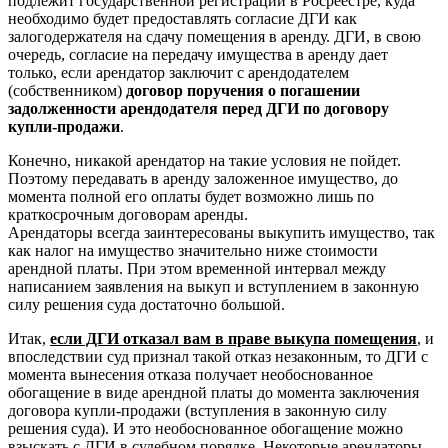
подлежит государственной регистрации в Росреестре, куда
необходимо будет предоставлять согласие ДГИ как
залогодержателя на сдачу помещения в аренду. ДГИ, в свою
очередь, согласие на передачу имущества в аренду дает
только, если арендатор заключит с арендодателем
(собственником)
договор поручения о погашении
задолженности арендодателя перед ДГИ по договору
купли-продажи
.
Конечно, никакой арендатор на такие условия не пойдет.
Поэтому передавать в аренду заложенное имущество, до
момента полной его оплаты будет возможно лишь по
краткосрочным договорам аренды.
Арендаторы всегда заинтересованы выкупить имущество, так
как налог на имущество значительно ниже стоимости
арендной платы. При этом временной интервал между
написанием заявления на выкуп и вступлением в законную
силу решения суда достаточно большой.
Итак,
если ДГИ отказал вам в праве выкупа помещения
, и
впоследствии суд признал такой отказ незаконным, то ДГИ с
момента вынесения отказа получает необоснованное
обогащение в виде арендной платы до момента заключения
договора купли-продажи (вступления в законную силу
решения суда). И это необоснованное обогащение можно
взыскать с ДГИ в судебном порядке. Некоторые арендаторы