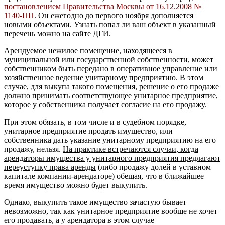
постановлением Правительства Москвы от 16.12.2008 №
1140-ПП
. Он ежегодно до первого ноября дополняется
новыми объектами. Узнать попал ли ваш объект в указанный
перечень можно на сайте ДГИ.
Арендуемое нежилое помещение, находящееся в
муниципальной или государственной собственности, может
собственником быть передано в оперативное управление или
хозяйственное ведение унитарному предприятию. В этом
случае, для выкупа такого помещения, решение о его продаже
должно принимать соответствующее унитарное предприятие,
которое у собственника получает согласие на его продажу.
При этом обязать, в том числе и в судебном порядке,
унитарное предприятие продать имущество, или
собственника дать указание унитарному предприятию на его
продажу, нельзя.
На практике встречаются случаи, когда
арендаторы имущества у унитарного предприятия предлагают
переуступку права аренды
(либо продажу долей в уставном
капитале компании-арендаторе) обещая, что в ближайшее
время имущество можно будет выкупить.
Однако, выкупить такое имущество зачастую бывает
невозможно, так как унитарное предприятие вообще не хочет
его продавать, а у арендатора в этом случае