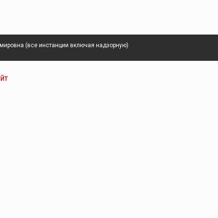
имировна (все инстанции включая надзорную)
айт