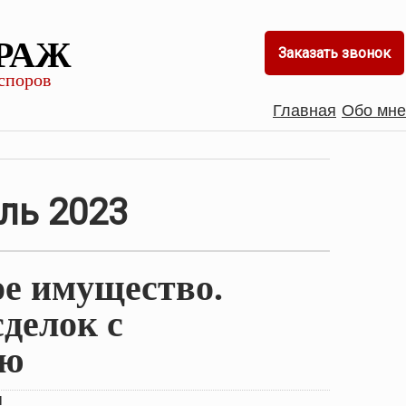
РАЖ
Заказать звонок
споров
Главная
Обо мне
ль 2023
ое имущество.
делок с
ью
я