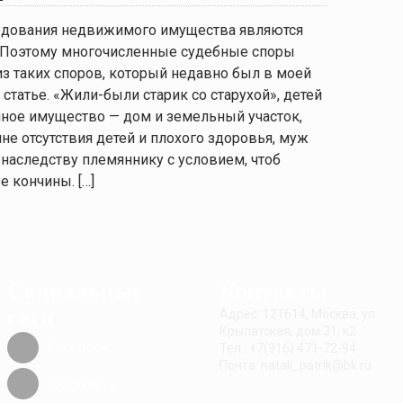
ледования недвижимого имущества являются
. Поэтому многочисленные судебные споры
из таких споров, который недавно был в моей
 статье. «Жили-были старик со старухой», детей
чное имущество — дом и земельный участок,
не отсутствия детей и плохого здоровья, муж
наследству племяннику с условием, чтоб
е кончины. […]
Социальные
Контакты
сети
Адрес: 121614, Москва, ул.
Крылатская, дом 31, к2
Facebook
Тел.: +7(916) 471-72-94
Почта: natali_patrik@bk.ru
Вконтакте