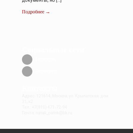
документы, но […]
Подробнее →
Социальные сети
Facebook
Вконтакте
Контакты
Адрес: 121614, Москва, ул. Крылатская, дом
31, к2
Тел.: +7(916) 471-72-94
Почта: natali_patrik@bk.ru