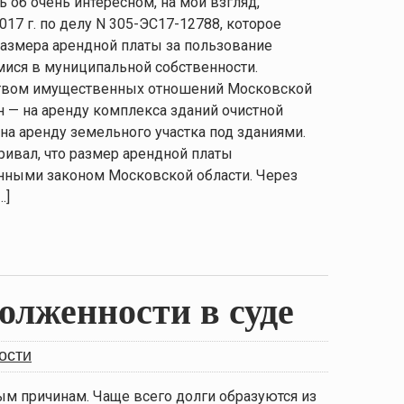
ь об очень интересном, на мой взгляд,
17 г. по делу N 305-ЭС17-12788, которое
азмера арендной платы за пользование
ися в муниципальной собственности.
ством имущественных отношений Московской
н — на аренду комплекса зданий очистной
на аренду земельного участка под зданиями.
ивал, что размер арендной платы
енными законом Московской области. Через
…]
олженности в суде
ости
ым причинам. Чаще всего долги образуются из