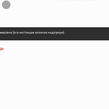
Вконтакте
имировна (все инстанции включая надзорную)
айт