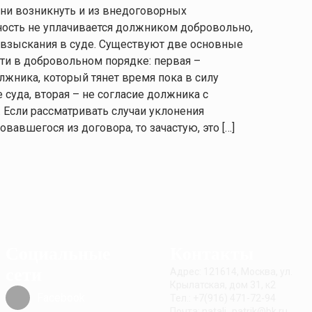
они возникнуть и из внедоговорных
ость не уплачивается должником добровольно,
 взыскания в суде. Существуют две основные
ти в добровольном порядке: первая –
лжника, который тянет время пока в силу
суда, вторая – не согласие должника с
 Если рассматривать случаи уклонения
овавшегося из договора, то зачастую, это […]
Социальные
Контакты
сети
Адрес: 121614, Москва, ул.
Крылатская, дом 31, к2
Facebook
Тел.: +7(916) 471-72-94
Почта: natali_patrik@bk.ru