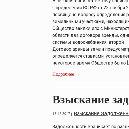
В сегодняшней статье хочу написат
Определении ВС РФ от 23 ноября 20
посвящено вопросу определения р
земельными участками, находящим
Общество заключило с Министер
области два договора аренды, оди
системы водоснабжения, второй – 
Договор аренды земли предусматр
определяется ставками, установл
некоторое время Общество было [
Подробнее →
Взыскание зад
Взыскание Задолженн
13.12.2017
|
Задолженность возникает по разн