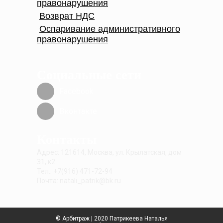
правонарушения
Возврат НДС
Оспаривание административного
правонарушения
Социальные сети
Facebook
Вконтакте
Контакты
Адрес: 121614, Москва, ул. Крылатская, дом
31, к2
Тел.: +7(916) 471-72-94
Почта: natali_patrik@bk.ru
© Арбитраж | 2020 Патрикеева Наталья