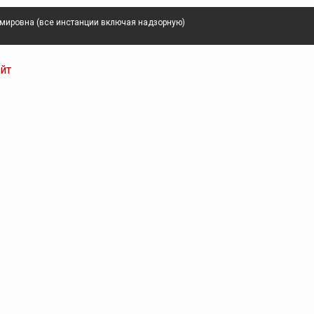
имировна (все инстанции включая надзорную)
айт