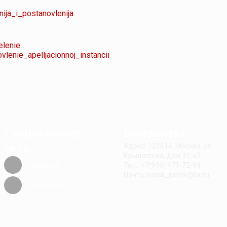
a_i_postanovlenija
lenie
nie_apelljacionnoj_instancii
Социальные
Контакты
сети
Адрес: 121614, Москва, ул.
Крылатская, дом 31, к2
Facebook
Тел.: +7(916) 471-72-94
Почта: natali_patrik@bk.ru
Вконтакте