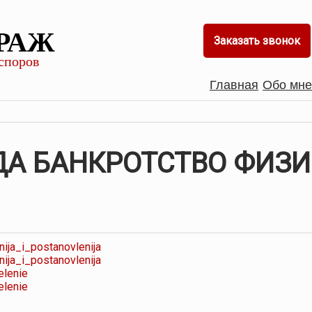
РАЖ
Заказать звонок
споров
Главная
Обо мне
ДА БАНКРОТСТВО ФИЗ
a_i_postanovlenija
a_i_postanovlenija
lenie
lenie