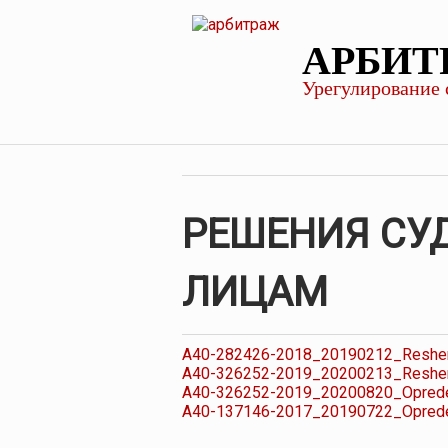
АРБИТ
Урегулирование 
РЕШЕНИЯ СУ
ЛИЦАМ
A40-282426-2018_20190212_Reshenij
A40-326252-2019_20200213_Reshenij
A40-326252-2019_20200820_Oprede
A40-137146-2017_20190722_Oprede