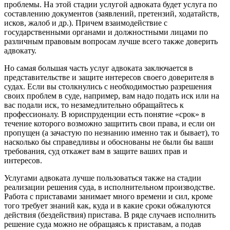
проблемы. На этой стадии услугой адвоката будет услуга по
составлению документов (заявлений, претензий, ходатайств,
исков, жалоб и др.). Причем взаимодействие с
государственными органами и должностными лицами по
различным правовым вопросам лучше всего также доверить
адвокату.
Но самая большая часть услуг адвоката заключается в
представительстве и защите интересов своего доверителя в
судах. Если вы столкнулись с необходимостью разрешения
своих проблем в суде, например, вам надо подать иск или на
вас подали иск, то незамедлительно обращайтесь к
профессионалу. В юриспруденции есть понятие «срок» в
течение которого возможно защитить свои права, и если он
пропущен (а зачастую по незнанию именно так и бывает), то
насколько бы справедливы и обоснованы не были бы ваши
требования, суд откажет вам в защите ваших прав и
интересов.
Услугами адвоката лучше пользоваться также на стадии
реализации решения суда, в исполнительном производстве.
Работа с приставами занимает много времени и сил, кроме
того требует знаний как, куда и в какие сроки обжалуются
действия (бездействия) пристава. В ряде случаев исполнить
решение суда можно не обращаясь к приставам, а подав