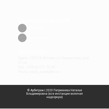
Социальные сети
Facebook
Вконтакте
Контакты
Адрес: 121614, Москва, ул. Крылатская, дом
31, к2
Тел.: +7(916) 471-72-94
Почта: natali_patrik@bk.ru
© Арбитраж | 2020 Патрикеева Наталья
Владимировна (все инстанции включая
надзорную)