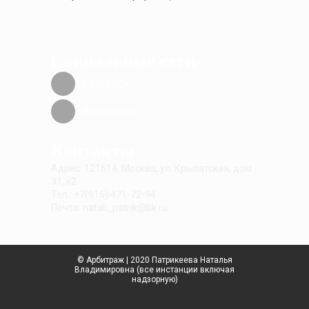
Социальные сети
Facebook
Вконтакте
Контакты
Адрес: 121614, Москва, ул. Крылатская, дом
31, к2
Тел.: +7(916) 471-72-94
Почта: natali_patrik@bk.ru
© Арбитраж | 2020 Патрикеева Наталья
Владимировна (все инстанции включая
надзорную)