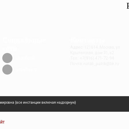
Социальные
Контакты
сети
Адрес: 121614, Москва, ул.
Крылатская, дом 31, к2
Facebook
Тел.: +7(916) 471-72-94
Почта: natali_patrik@bk.ru
Вконтакте
имировна (все инстанции включая надзорную)
айт