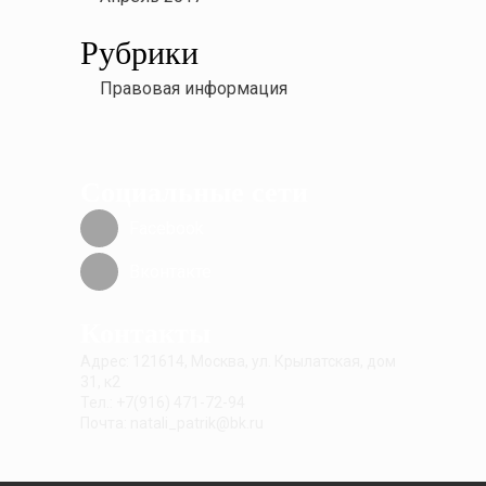
Рубрики
Правовая информация
Социальные сети
Facebook
Вконтакте
Контакты
Адрес: 121614, Москва, ул. Крылатская, дом
31, к2
Тел.: +7(916) 471-72-94
Почта: natali_patrik@bk.ru