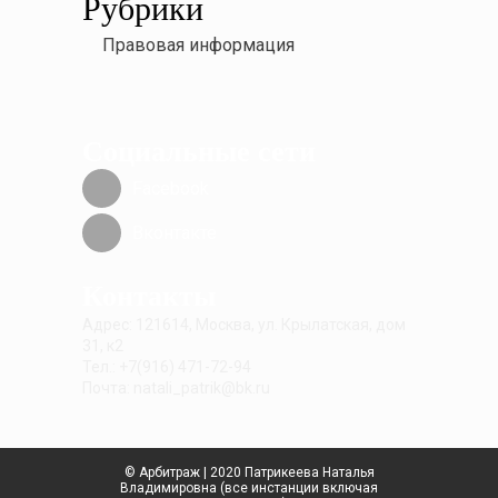
Рубрики
Правовая информация
Социальные сети
Facebook
Вконтакте
Контакты
Адрес: 121614, Москва, ул. Крылатская, дом
31, к2
Тел.: +7(916) 471-72-94
Почта: natali_patrik@bk.ru
© Арбитраж | 2020 Патрикеева Наталья
Владимировна (все инстанции включая