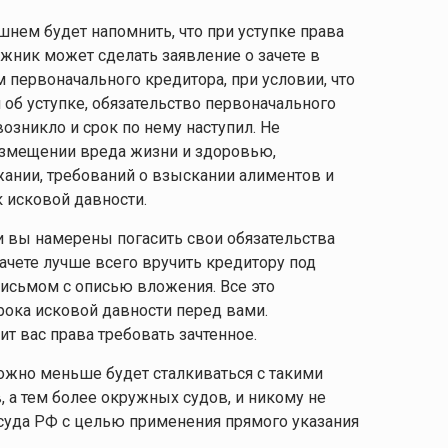
ишнем будет напомнить, что при уступке права
жник может сделать заявление о зачете в
 первоначального кредитора, при условии, что
об уступке, обязательство первоначального
зникло и срок по нему наступил. Не
возмещении вреда жизни и здоровью,
ании, требований о взыскании алиментов и
к исковой давности.
и вы намерены погасить свои обязательства
 зачете лучше всего вручить кредитору под
письмом с описью вложения. Все это
рока исковой давности перед вами.
т вас права требовать зачтенное.
ожно меньше будет сталкиваться с такими
а тем более окружных судов, и никому не
 суда РФ с целью применения прямого указания