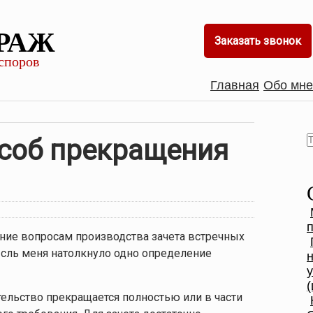
РАЖ
Заказать звонок
споров
Главная
Обо мне
особ прекращения
мание вопросам производства зачета встречных
ысль меня натолкнуло одно определение
(
ательство прекращается полностью или в части