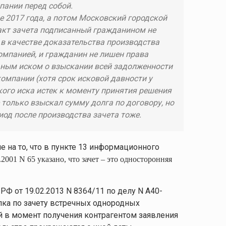
пании перед собой.
е 2017 года, а потом Московский городской
о акт зачета подписанный гражданином не
в качестве доказательства производства
компанией, и гражданин не лишен права
ьным иском о взыскании всей задолженности
 компании (хотя срок исковой давности у
ого иска истек к моменту принятия решения
 только взыскал сумму долга по договору, но
риод после производства зачета тоже.
е на то, что в пункте 13 информационного
001 N 65 указано, что зачет – это односторонняя
Ф от 19.02.2013 N 8364/11 по делу N А40-
елка по зачету встречных однородных
й в момент получения контрагентом заявления