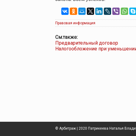
Правовая информация
См.также:
Предварительный договор
Налогообложение при уменьшении
© Арбитраж | 2020 Патрикеева Наталья Влад