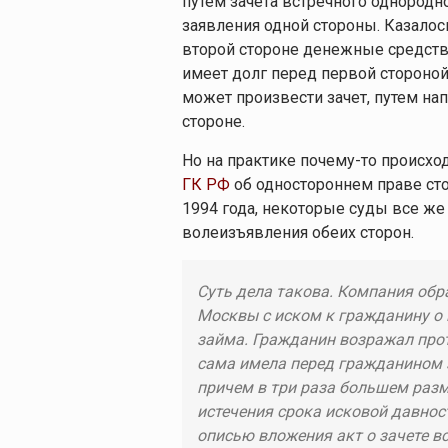
путем зачета встречного однородно
заявления одной стороны. Казалось
второй стороне денежные средства
имеет долг перед первой стороной
может произвести зачет, путем нап
стороне.
Но на практике почему-то происходи
ГК РФ
об одностороннем праве сто
1994 года, некоторые суды все же 
волеизъявления обеих сторон.
Суть дела такова. Компания обр
Москвы с иском к гражданину о 
займа. Гражданин возражал прот
сама имела перед гражданином 
причем в три раза большем разме
истечения срока исковой давно
описью вложения акт о зачете в