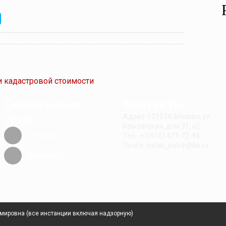
 кадастровой стоимости
Социальные
Контакты
сети
Адрес: 121614, Москва, ул.
Крылатская, дом 31, к2
Facebook
Тел.: +7(916) 471-72-94
Почта: natali_patrik@bk.ru
Вконтакте
имировна (все инстанции включая надзорную)