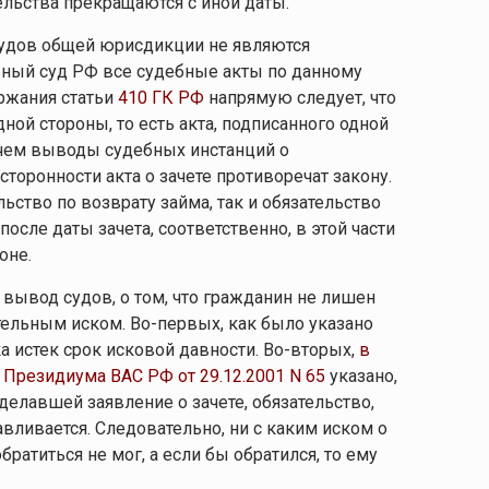
тельства прекращаются с иной даты.
судов общей юрисдикции не являются
вный суд РФ все судебные акты по данному
ержания статьи
410 ГК РФ
напрямую следует, что
дной стороны, то есть акта, подписанного одной
с чем выводы судебных инстанций о
торонности акта о зачете противоречат закону.
ьство по возврату займа, так и обязательство
после даты зачета, соответственно, в этой части
оне.
 вывод судов, о том, что гражданин не лишен
ятельным иском. Во-первых, как было указано
а истек срок исковой давности. Во-вторых,
в
Президиума ВАС РФ от 29.12.2001 N 65
указано,
сделавшей заявление о зачете, обязательство,
вливается. Следовательно, ни с каким иском о
ратиться не мог, а если бы обратился, то ему