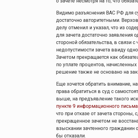
о зачете несмотря на то, что обяза
Видимо разъяснения ВАС РФ для 
достаточно авторитетными. Верхо
делу отменил и указал, что из сод
для зачета достаточно заявления о
стороной обязательства, в связи 
недопустимости зачета ввиду однос
Зачетом прекращается как обязател
по уплате процентов, начисленных 
решение также не основано на зак
Еще хочется обратить внимание, на
права обратиться в суд с самосто
выше, на предъявление такого иск
пункте 9 информационного письма 
что при отказе от зачета стороны, 
прекращенное зачетом не восстана
взыскании зачтенного гражданин об
бы отказали.