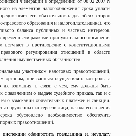
ссийской Федерации в определении
от 08.02.2007 N
одного из элементов налогообложения срока уплаты
редполагает его обязательность для обеих сторон
-правового образования и налогоплательщика), что
дливого баланса публичных и частных интересов.
о временными рамками принудительного погашения
м вступает в противоречие с конституционными
правового регулирования отношений в области
олнения имущественных обязанностей.
иональным участником налоговых правоотношений,
м органом, призванным осуществлять контроль за
ю их взимания, в связи с чем, ему должны быть
к с заявлением о выдаче судебного приказа, так и с
ем о взыскании обязательных платежей и санкций.
иты нарушенных интересов лица, начала его течения
срока обусловлено необходимостью обеспечить
спорных правоотношений.
 инспекции обанкротить гражданина за неуплату