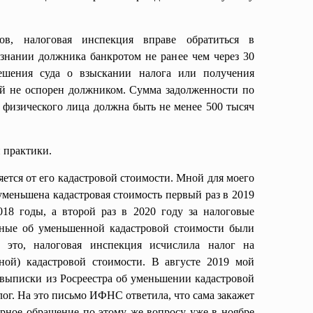
в, налоговая инспекция вправе обратиться в
знании должника банкротом не ранее чем через 30
ешения суда о взыскании налога или получения
ый не оспорен должником. Сумма задолженности по
у физического лица должна быть не менее 500 тысяч
й практики.
ется от его кадастровой стоимости. Мной для моего
уменьшена кадастровая стоимость первый раз в 2019
018 годы, а второй раз в 2020 году за налоговые
нные об уменьшенной кадастровой стоимости были
 это, налоговая инспекция исчислила налог на
ной) кадастровой стоимости. В августе 2019 мой
 выписки из Росреестра об уменьшении кадастровой
лог. На это письмо ИФНС ответила, что сама закажет
рное обращение по этому же вопросу уже в ноябре