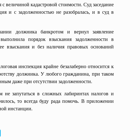
я с величиной кадастровой стоимости. Суд заседание
ия и с задолженностью не разобралась, и в суд в
нании должника банкротом и вернул заявление
 выполнила порядок взыскания задолженности в
 ее взыскания и без наличия правовых оснований
логовая инспекция крайне безалаберно относится к
ротству должника. У любого гражданина, при таком
нным даже при отсутствии задолженности.
ам не запутаться в сложных лабиринтах налогов и
училось, то всегда буду рада помочь. В приложении
ной инстанции.