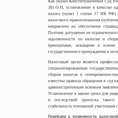
Как указал Конституционный Суд Ро
381-О-П
, установление в качестве 
налога
(пункт 1 статьи 17 НК РФ)
п
налогового правоотношения (публично
направлено на обеспечение справе
Поэтому допущение не ограниченног
задолженности по налогам и сбора
принципами, лежащими в основе 
государственного принуждения и исп
Налоговый орган является професс
специализированным государственны
сбором налогов и своевременность
известны правила обращения в суд ка
административным исковым заявлени
Установление в законе срока для защ
и последствий пропуска такого 
стабильность отношений участников 
Перейдем к возможности налоговой